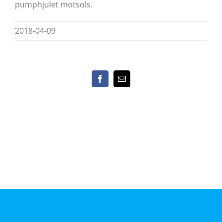
pumphjulet motsols.
2018-04-09
Facebook
E-
post