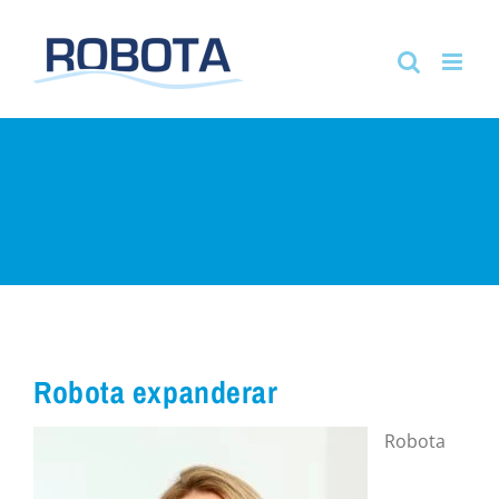
Fortsätt
till
innehållet
Robota expanderar
Robota