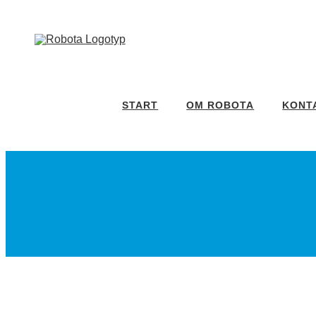
Fortsätt
till
innehållet
START
OM ROBOTA
KONT