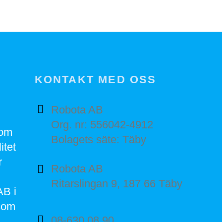
KONTAKT MED OSS
Robota AB
Org. nr: 556042-4912
nom
Bolagets säte: Täby
itet
r
Robota AB
Ritarslingan 9, 187 66 Täby
AB i
som
08-630 08 90