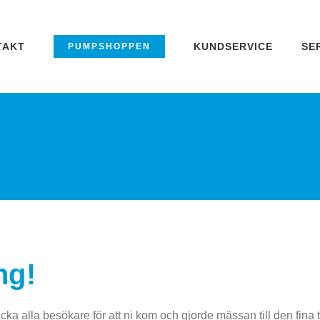
TAKT
KUNDSERVICE
SE
PUMPSHOPPEN
ng!
a alla besökare för att ni kom och gjorde mässan till den fina ti