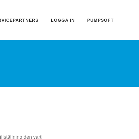
RVICEPARTNERS
LOGGA IN
PUMPSOFT
llställning den vart!