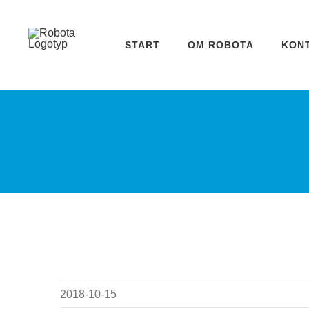
Fortsätt
till
START
OM ROBOTA
KON
innehållet
2018-10-15