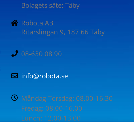
Bolagets säte: Täby
Robota AB
Ritarslingan 9, 187 66 Täby
n
08-630 08 90
B
info@robota.se
Måndag-Torsdag: 08.00-16.30
Fredag: 08.00-16.00
Lunch: 12.00-13.00