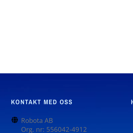
KONTAKT MED OSS
Robota AB
Org. nr: 556042-4912