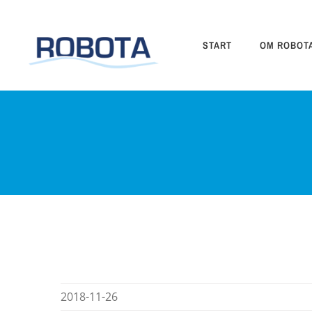
Fortsätt
till
innehållet
START
OM ROBOT
2018-11-26