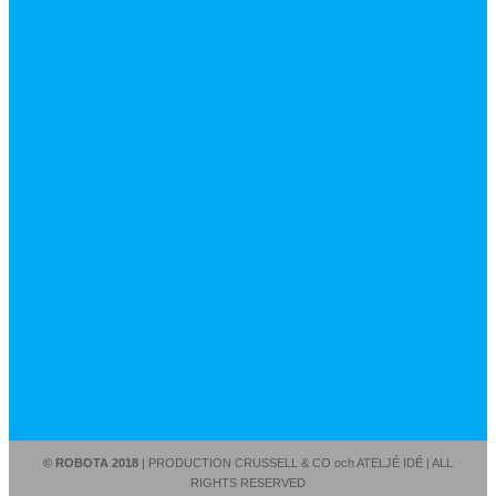
© ROBOTA 2018
| PRODUCTION CRUSSELL & CO och ATELJÉ IDÉ | ALL
RIGHTS RESERVED