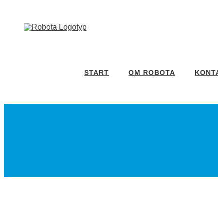
Fortsätt
till
innehållet
START
OM ROBOTA
KONT