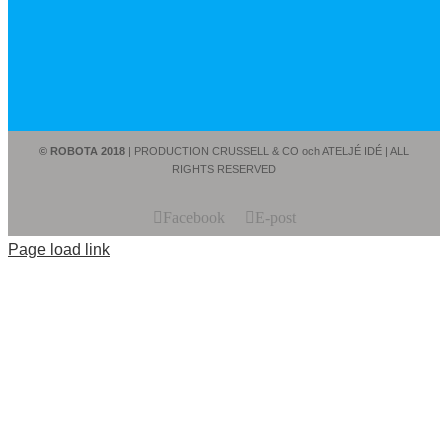
© ROBOTA 2018
| PRODUCTION CRUSSELL & CO och ATELJÉ IDÉ | ALL
RIGHTS RESERVED
Facebook
E-post
Page load link