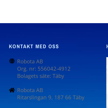
KONTAKT MED OSS
Robota AB
Org. nr: 556042-4912
Bolagets säte: Täby
Robota AB
Ritarslingan 9, 187 66 Täby