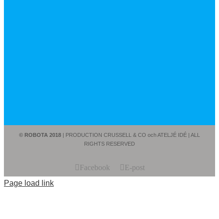
© ROBOTA 2018
| PRODUCTION CRUSSELL & CO och ATELJÉ IDÉ | ALL
RIGHTS RESERVED
Facebook
E-post
Page load link