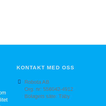
KONTAKT MED OSS
Robota AB
Org. nr: 556042-4912
nom
Bolagets säte: Täby
itet