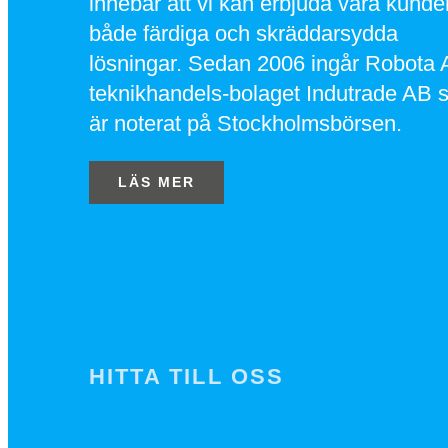
innebär att vi kan erbjuda våra kunde
både färdiga och skräddarsydda
lösningar. Sedan 2006 ingår Robota 
teknikhandels-bolaget Indutrade AB 
är noterat på Stockholmsbörsen.
LÄS MER
HITTA TILL OSS