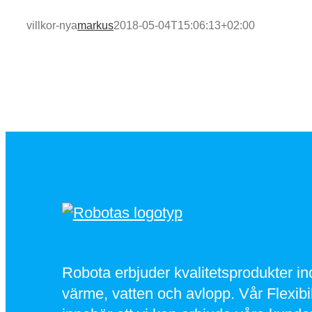
villkor-nya
markus
2018-05-04T15:06:13+02:00
Robota erbjuder kvalitetsprodukter i
värme, vatten och avlopp. Vår Flexibil