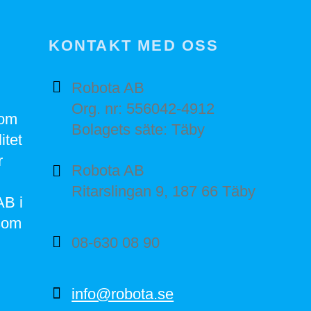
KONTAKT MED OSS
Robota AB
Org. nr: 556042-4912
nom
Bolagets säte: Täby
itet
r
Robota AB
Ritarslingan 9, 187 66 Täby
AB i
som
08-630 08 90
info@robota.se