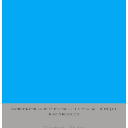
© ROBOTA 2018
| PRODUCTION CRUSSELL & CO och ATELJÉ IDÉ | ALL
RIGHTS RESERVED