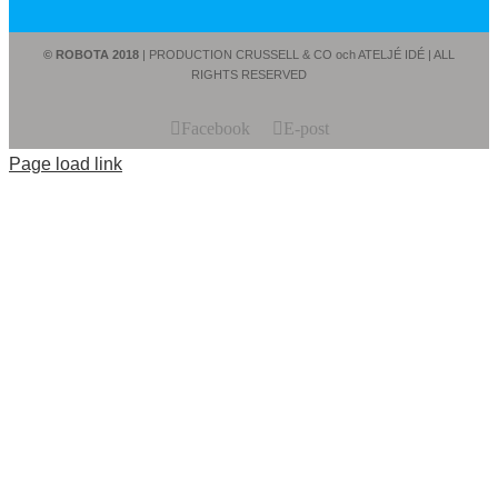
© ROBOTA 2018
| PRODUCTION CRUSSELL & CO och ATELJÉ IDÉ | ALL
RIGHTS RESERVED
Facebook
E-post
Page load link