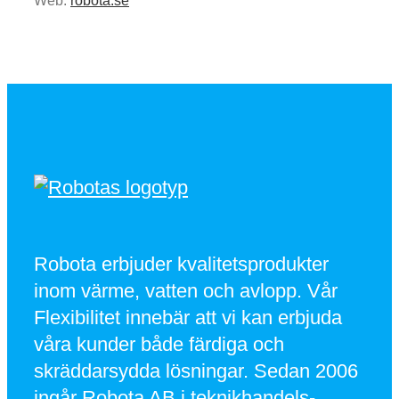
Web:
robota.se
Robota erbjuder kvalitetsprodukter
inom värme, vatten och avlopp. Vår
Flexibilitet innebär att vi kan erbjuda
våra kunder både färdiga och
skräddarsydda lösningar. Sedan 2006
ingår Robota AB i teknikhandels-