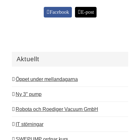
Facebook
E-post
Aktuellt
Öppet under mellandagarna
Ny 3″ pump
Robota och Roediger Vacuum GmbH
IT störningar
SWEPUMP ordnar kurs